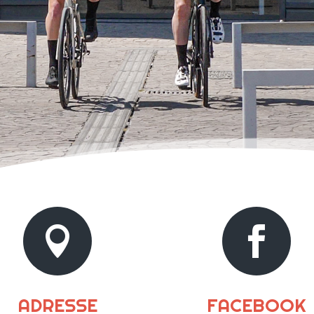


ADRESSE
FACEBOOK