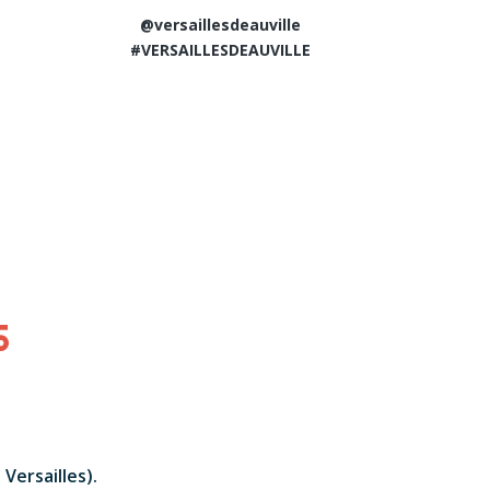
@
versaillesdeauville
E
#VERSAILLESDEAUVILLE
S
Versailles).