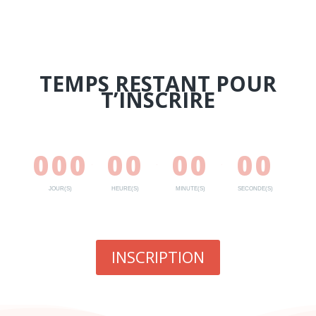
TEMPS RESTANT POUR
T’INSCRIRE
000
00
00
00
:
:
:
JOUR(S)
HEURE(S)
MINUTE(S)
SECONDE(S)
INSCRIPTION